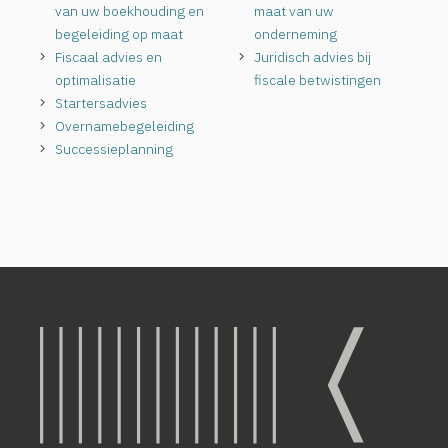
van uw boekhouding en
maat van uw
begeleiding op maat
onderneming
Fiscaal advies en
Juridisch advies bij
optimalisatie
fiscale betwistingen
Startersadvies
Overnamebegeleiding
Successieplanning